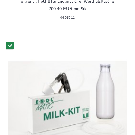
Füllventil Hotfill für Enolmatic für Weithalsflaschen
200.40 EUR
pro Stk
04.315.12