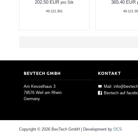
202.50 EUR
365.40 EUR
pro Stk
49.121.301
49.121.30
BEVTECH GMBH
KONTAKT
Am Kesselhaus 3
Mail: info@bevtec
79576 Weil am Rhein
Bevtech auf faceb
Germany
Copyright © 2026 BevTech GmbH | Development by
OCS