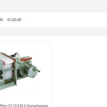
80
,
61.101.80
filter FZ 10 230 V, Kreiselpupme