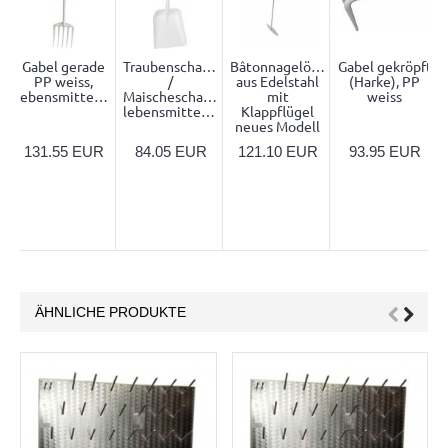
Gabel gerade
Traubenschaufel
Bâtonnagelöffel
Gabel gekröpft
PP weiss,
/
aus Edelstahl
(Harke), PP
lebensmittelecht
Maischeschaufel
mit
weiss
lebensmittelecht
Klappflügel
neues Modell
131.55 EUR
84.05 EUR
121.10 EUR
93.95 EUR
ÄHNLICHE PRODUKTE