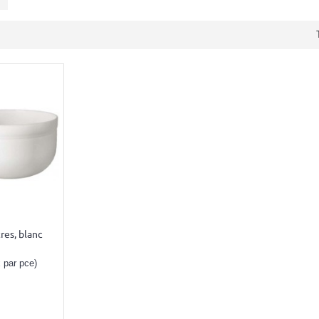
res, blanc
x par pce)