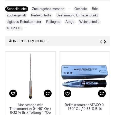
Schnellsuche
Zuckergehalt messen
,
,
Oechsle
,
Brix
,
Zuckergehalt
,
Reifekontrolle
,
Bestimmung Erntezeitpunkt
,
digitales Refraktometer
,
Reifegrad
,
Atago
,
Weinkontrolle
,
46.620.10
ÄHNLICHE PRODUKTE
Mostwaage mit
Refraktometer ATAGO 0-
Thermometer 0-140° Oe /
130° Oe / 0-33 % Brix
0-32 % Brix Teilung 1 °Oe